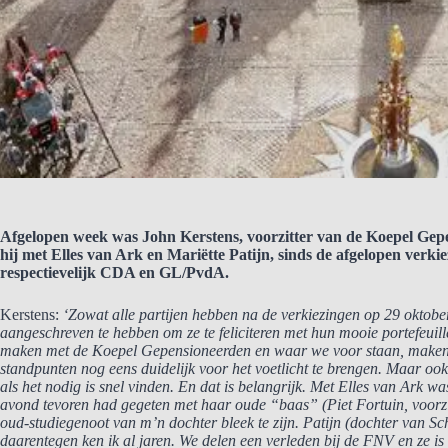
Afgelopen week was John Kerstens, voorzitter van de Koepel Gep
hij met Elles van Ark en Mariëtte Patijn, sinds de afgelopen ver
respectievelijk CDA en GL/PvdA.
Kerstens:
‘Zowat alle partijen hebben na de verkiezingen op 29 oktob
aangeschreven te hebben om ze te feliciteren met hun mooie portefeuille
maken met de Koepel Gepensioneerden en waar we voor staan, maken 
standpunten nog eens duidelijk voor het voetlicht te brengen. Maar oo
als het nodig is snel vinden. En dat is belangrijk. Met Elles van Ark w
avond tevoren had gegeten met haar oude “baas” (Piet Fortuin, voorz
oud-studiegenoot van m’n dochter bleek te zijn. Patijn (dochter van 
daarentegen ken ik al jaren. We delen een verleden bij de FNV en ze is 