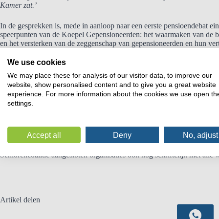
Kamer zat.’
In de gesprekken is, mede in aanloop naar een eerste pensioendebat ei
speerpunten van de Koepel Gepensioneerden: het waarmaken van de bel
en het versterken van de zeggenschap van gepensioneerden en hun vert
aandringen van de Koepel Gepensioneerden vindt nu een onderzoek pla
Koepel aangedragen voorstellen kunnen bijdragen aan het inlossen van
We use cookies
Minister van Sociale Zaken en Werkgelegenheid stuurt naar verwachti
We may place these for analysis of our visitor data, to improve our
Met betrekking tot de zeggenschap van gepensioneerden is eerder (oo
website, show personalised content and to give you a great website
toegezegd. In de eind vorig jaar naar de Kamer gezonden brief en in 
experience. For more information about the cookies we use open th
betrokkenheid van de Koepel bij een en ander.
settings.
De bedoeling is de komende tijd meer pensioenwoordvoerders te bezo
medewerker van ANBO-PCOB en namens de andere bij De Seniorencoal
Accept all
Deny
No, adjust
Tenslotte: in de aanloop van bovenbedoeld debat zullen de voor gepen
Seniorencoalitie aangesloten organisaties ook nog schriftelijk met all
Artikel delen