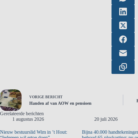
VORIGE
BERICHT
Handen af van AOW en pensioen
Gerelateerde berichten
1 augustus 2026
20 juli 2026
Nieuw bestuurslid Wim in ’t Hout:
Bijna 40.000 handtekeninge
“Iedereen wil ertoe doen”.
behoud 65-pluskorting; nu 