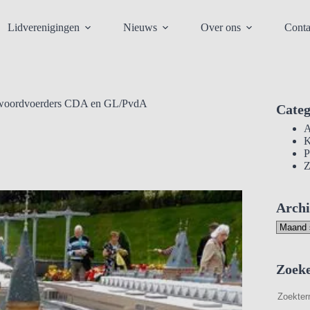
Lidverenigingen
Nieuws
Over ons
Conta
nwoordvoerders CDA en GL/PvdA
Categ
A
K
P
Z
Archi
Archief
Zoeke
Zoeken
binnen