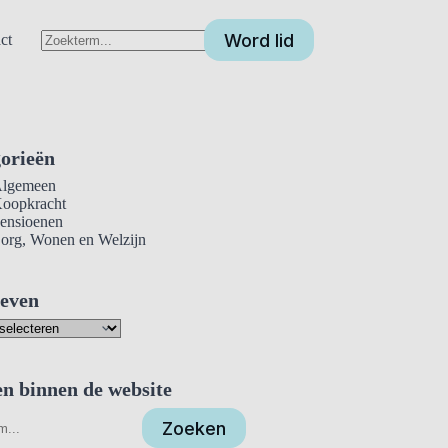
Word lid
ct
Geen
resultaten
orieën
lgemeen
oopkracht
ensioenen
org, Wonen en Welzijn
even
n binnen de website
Zoeken