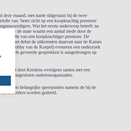
nd deze maand, met name stilgestaan bij de twee
ofte van ‘beter zicht op een koopkrachtig pensioen’
egenwoordigers. Wat het eerste onderwerp betreft: na
ats naar de mate waarin een aantal mede door de
 de belofte van een koopkrachtiger pensioen. De
ng voor het debat de uitkomsten daarvan naar de Kamer.
k na een lobby van de Koepel) eveneens een onderzoek
de inmiddels gevoerde gesprekken is aangedrongen op
e
eken. Dat doet Kerstens overigens samen met een
itie aangesloten ouderenorganisaties.
sioneerden belangrijke speerpunten namens de bij de
e woordvoerders worden gedeeld.