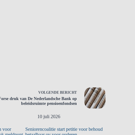
VOLGENDE
BERICHT
Forse druk van De Nederlandsche Bank op
beleidsruimte pensioenfondsen
10 juli 2026
9 juli 20
n voor
Seniorencoalitie start petitie voor behoud
Oud-bestuursl
ook meldpunt
betaalbaar ov voor ouderen
“Ambities houde