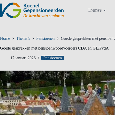
Ga
naar
Thema’s
de
inhoud
Home
Thema’s
Pensioenen
Goede gesprekken met pensioe
Goede gesprekken met pensioenwoordvoerders CDA en GL/PvdA
17 januari 2026
Pensioenen